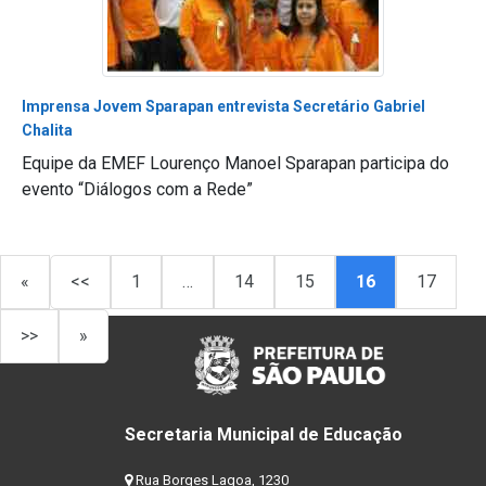
Imprensa Jovem Sparapan entrevista Secretário Gabriel
Chalita
Equipe da EMEF Lourenço Manoel Sparapan participa do
evento “Diálogos com a Rede”
«
<<
1
…
14
15
16
17
>>
»
Secretaria Municipal de Educação
Rua Borges Lagoa, 1230