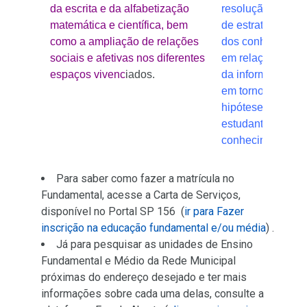
da escrita e da alfabetização
resolução de pro
matemática e científica, bem
de estratégias d
como a ampliação de relações
dos conheciment
sociais e afetivas nos diferentes
em relação ao tr
espaços vivenc
iados.
da informação, i
em torno de prob
hipóteses que fac
estudantes a con
conhecimentos.
Para saber como fazer a matrícula no
Fundamental, acesse a Carta de Serviços,
disponível no Portal SP 156 (
ir para Fazer
inscrição na educação fundamental e/ou média
) .
Já para pesquisar as unidades de Ensino
Fundamental e Médio da Rede Municipal
próximas do endereço desejado e ter mais
informações sobre cada uma delas, consulte a