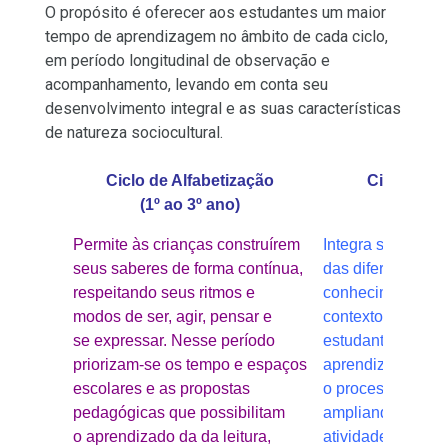
O propósito é oferecer aos estudantes um maior
tempo de aprendizagem no âmbito de cada ciclo,
em período longitudinal de observação e
acompanhamento, levando em conta seu
desenvolvimento integral e as suas características
de natureza sociocultural.
Ciclo de Alfabetização
Ciclo Inter
(1º ao 3º ano)
(4º ao 
Permite às crianças construírem
Integra saberes e 
seus saberes de forma contínua,
das diferentes ár
respeitando seus ritmos e
conhecimento, ar
modos de ser, agir, pensar e
contexto e as viv
se expressar. Nesse período
estudantes, para s
priorizam-se os tempo e espaços
aprendizagens e 
escolares e as propostas
o processo de alf
pedagógicas que possibilitam
ampliando a aut
o aprendizado da da leitura,
atividades de leitu