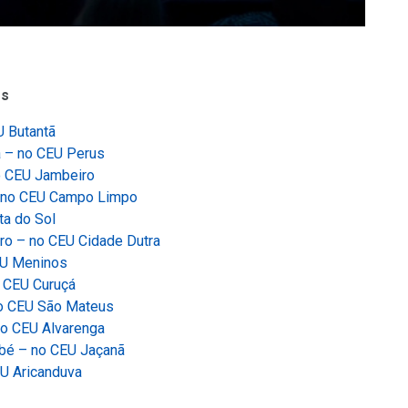
os
U Butantã
á – no CEU Perus
o CEU Jambeiro
 no CEU Campo Limpo
ta do Sol
ro – no CEU Cidade Dutra
EU Meninos
 CEU Curuçá
o CEU São Mateus
o CEU Alvarenga
é – no CEU Jaçanã
EU Aricanduva