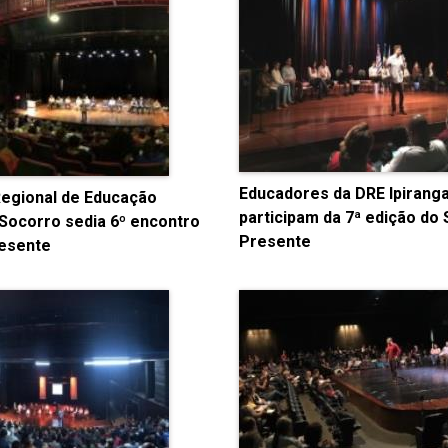
Educadores da DRE Ipirang
Regional de Educação
participam da 7ª edição do
Socorro sedia 6º encontro
Presente
esente