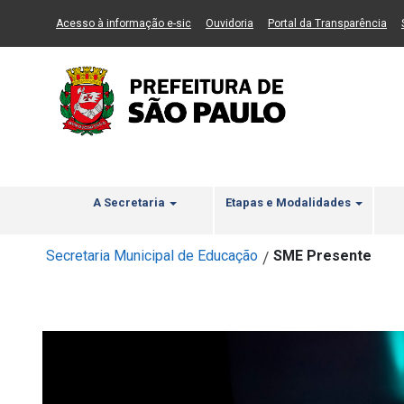
Ir ao Conteúdo
1
Ir para menu principal
2
Ir para busca
3
(Link para um novo sítio)
(Link para um novo sítio)
(Li
Acesso à informação e-sic
Ouvidoria
Portal da Transparência
A Secretaria
Etapas e Modalidades
Secretaria Municipal de Educação
SME Presente
/