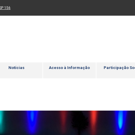
Ir para rodapé
4
Acessibilidade
5
nk para um novo sítio)
(Link para um novo sítio)
SP 156
Notícias
Acesso à Informação
Participação So