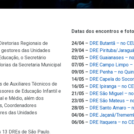
Datas dos encontros e fot
iretorias Regionais de
24/04 –
DRE Butantã – no CE
e gestores das Unidades
29/04 –
DRE Pirituba/Jaragu
Educação, o Secretário
02/05 –
DRE Guaianases – n
rias da Secretaria Municipal
07/05 –
DRE Campo Limpo –
09/05 –
DRE Penha – no Quin
14/05 –
DRE Capela do Socor
 de Auxiliares Técnicos de
16/05 –
DRE Ipiranga – no C
ssores de Educação Infantil e
21/05
–
DRE São Miguel – no
al e Médio, além dos
23/05 –
DRE São Mateus – n
os, Coordenadores
28/05
–
DRE Santo Amaro – n
ares das Unidades
04/06 –
DRE Jaçanã/Trememb
06/06 –
DRE Itaquera – no C
s 13 DREs de São Paulo.