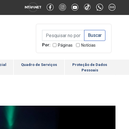
Alternar Alto Contraste
Alternar Tamanho da Fonte
Campo de Busca de inform
Campo de Busca de informações
Enviar a Busca
Por:
Páginas
Notícias
cial
Quadro de Serviços
Proteção de Dados
Pessoais