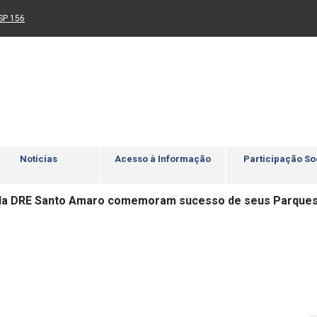
Ir para rodapé
4
Acessibilidade
5
nk para um novo sítio)
(Link para um novo sítio)
SP 156
Notícias
Acesso à Informação
Participação So
da DRE Santo Amaro comemoram sucesso de seus Parque