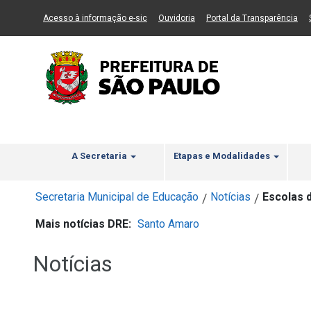
Ir ao Conteúdo
1
Ir para menu principal
2
Ir para busca
3
(Link para um novo sítio)
(Link para um novo sítio)
(Li
Acesso à informação e-sic
Ouvidoria
Portal da Transparência
A Secretaria
Etapas e Modalidades
Secretaria Municipal de Educação
Notícias
Escolas 
/
/
Mais notícias DRE:
Santo Amaro
Notícias