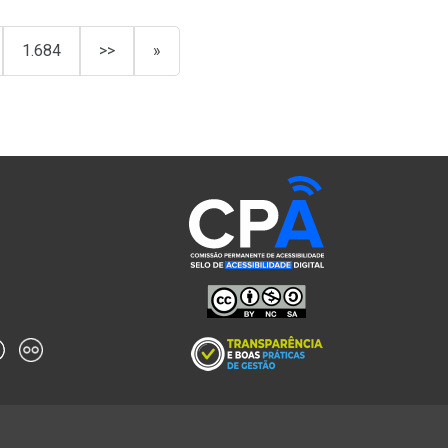
1.684
>>
»