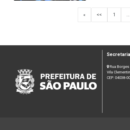
«
<<
1
…
Secretaria
Rua Borges 
Vila Clementi
CEP: 04038-0