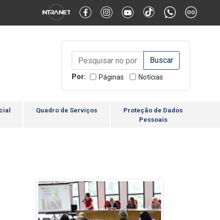
Alternar Alto Contraste
Alternar Tamanho da Fonte
Campo de Busca de inform
Campo de Busca de informações
Enviar a Busca
Por:
Páginas
Notícias
cial
Quadro de Serviços
Proteção de Dados
Pessoais