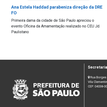
Ana Estela Haddad parabeniza direção da DRE
FO
Primeira dama da cidade de São Paulo apreciou o
evento Oficina da Amamentação realizado no CEU Jd.
Paulistano
Secretaria
Rua Borges 
Vila Clementi
CEP: 04038-0