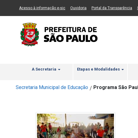
Ir ao Conteúdo
1
Ir para menu principal
2
Ir para busca
3
(Link para um novo sítio)
(Link para um novo sítio)
(Li
Acesso à informação e-sic
Ouvidoria
Portal da Transparência
A Secretaria
Etapas e Modalidades
Secretaria Municipal de Educação
Programa São Paul
/