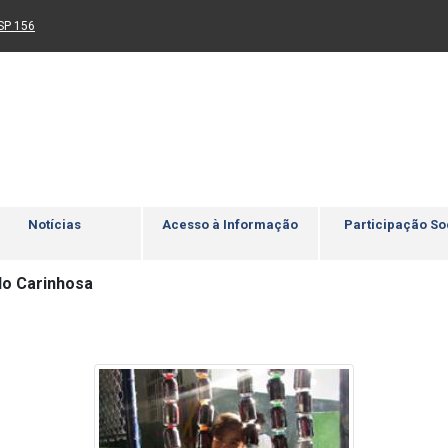
Ir para rodapé
4
Acessibilidade
5
nk para um novo sítio)
(Link para um novo sítio)
SP 156
Notícias
Acesso à Informação
Participação So
o Carinhosa