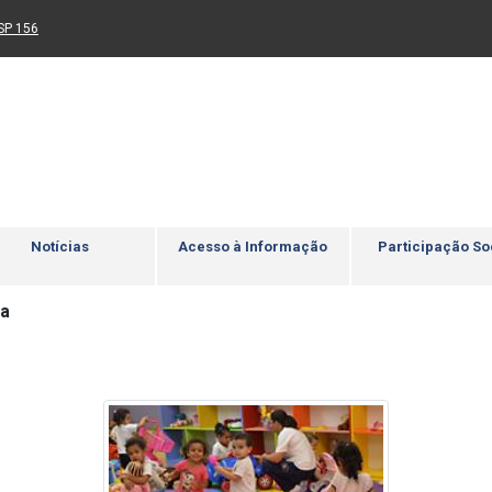
Ir para rodapé
4
Acessibilidade
5
nk para um novo sítio)
(Link para um novo sítio)
SP 156
Notícias
Acesso à Informação
Participação So
ca