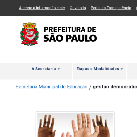
Ir ao Conteúdo
1
Ir para menu principal
2
Ir para busca
3
(Link para um novo sítio)
(Link para um novo sítio)
(Li
Acesso à informação e-sic
Ouvidoria
Portal da Transparência
A Secretaria
Etapas e Modalidades
Secretaria Municipal de Educação
gestão democráti
/