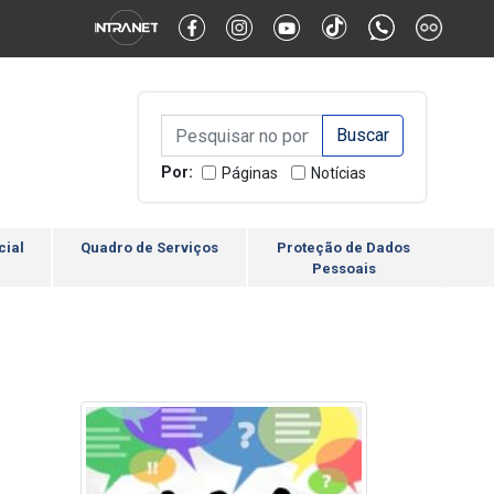
Alternar Alto Contraste
Alternar Tamanho da Fonte
Campo de Busca de inform
Campo de Busca de informações
Enviar a Busca
Por:
Páginas
Notícias
cial
Quadro de Serviços
Proteção de Dados
Pessoais