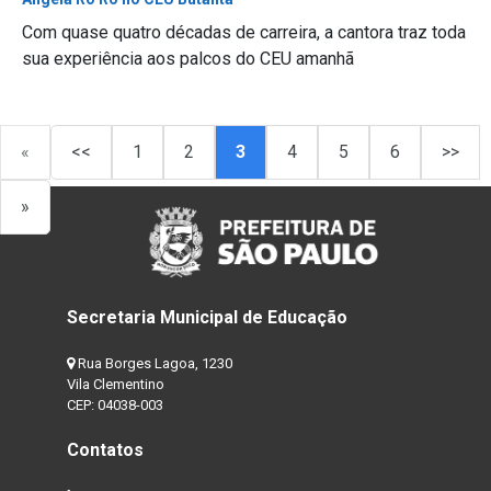
Com quase quatro décadas de carreira, a cantora traz toda
sua experiência aos palcos do CEU amanhã
«
<<
1
2
3
4
5
6
>>
»
Secretaria Municipal de Educação
Rua Borges Lagoa, 1230
Vila Clementino
CEP: 04038-003
Contatos