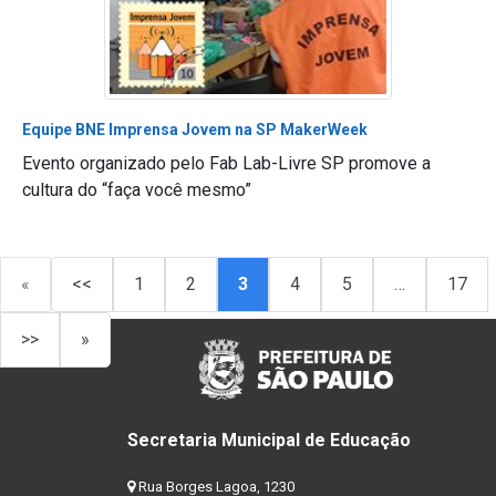
Equipe BNE Imprensa Jovem na SP MakerWeek
Evento organizado pelo Fab Lab-Livre SP promove a
cultura do “faça você mesmo”
«
<<
1
2
3
4
5
…
17
>>
»
Secretaria Municipal de Educação
Rua Borges Lagoa, 1230