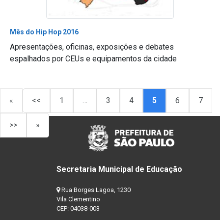
Mês do Hip Hop 2016
Apresentações, oficinas, exposições e debates
espalhados por CEUs e equipamentos da cidade
«
<<
1
…
3
4
5
6
7
>>
»
Secretaria Municipal de Educação
Rua Borges Lagoa, 1230
Vila Clementino
CEP: 04038-003