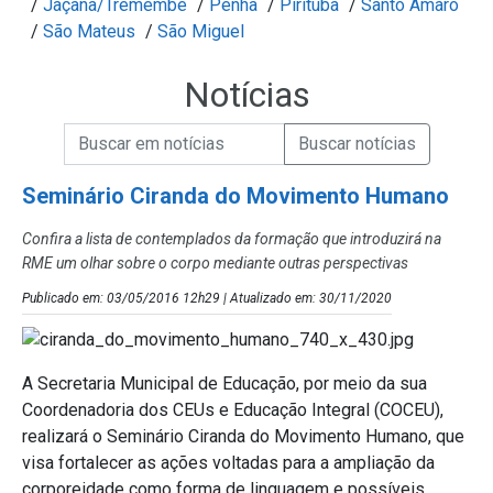
/
Jaçanã/Tremembé
/
Penha
/
Pirituba
/
Santo Amaro
/
São Mateus
/
São Miguel
Notícias
Campo de Busca de informações
Enviar a Busca de Notícias
Campo de Busca de Notícias
Seminário Ciranda do Movimento Humano
Confira a lista de contemplados da formação que introduzirá na
RME um olhar sobre o corpo mediante outras perspectivas
Publicado em: 03/05/2016 12h29 | Atualizado em: 30/11/2020
A Secretaria Municipal de Educação, por meio da sua
Coordenadoria dos CEUs e Educação Integral (COCEU),
realizará o Seminário Ciranda do Movimento Humano, que
visa fortalecer as ações voltadas para a ampliação da
corporeidade como forma de linguagem e possíveis