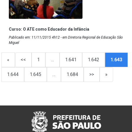
Curso: O ATE como Educador da Infância
Publicado em: 11/11/2015 4h12 - em Diretoria Regional de Educação São
Miguel
«
<<
1
…
1.641
1.642
1.643
1.644
1.645
…
1.684
>>
»