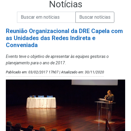
Notícias
Campo de Busca de informações
Enviar a Busca de Notícias
Campo de Busca de Notícias
Reunião Organizacional da DRE Capela com
as Unidades das Redes Indireta e
Conveniada
Evento teve o objetivo de apresentar às equipes gestoras o
planejamento para o ano de 2017.
Publicado em: 03/02/2017 17h07 | Atualizado em: 30/11/2020