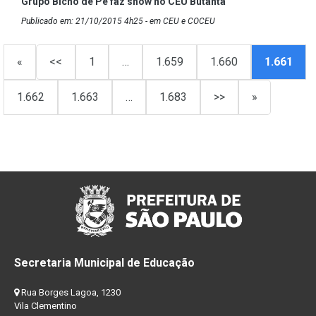
Grupo Bicho de Pé faz show no CEU Butantã
Publicado em: 21/10/2015 4h25 - em CEU e COCEU
«
<<
1
…
1.659
1.660
1.661
1.662
1.663
…
1.683
>>
»
Secretaria Municipal de Educação
Rua Borges Lagoa, 1230
Vila Clementino