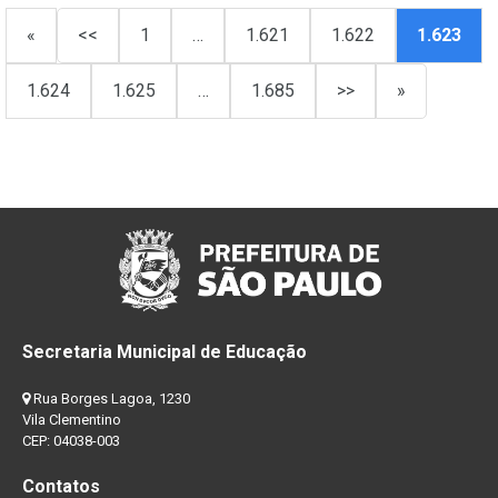
«
<<
1
…
1.621
1.622
1.623
1.624
1.625
…
1.685
>>
»
Secretaria Municipal de Educação
Rua Borges Lagoa, 1230
Vila Clementino
CEP: 04038-003
Contatos