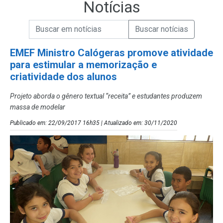
Notícias
Campo de Busca de informações
Enviar a Busca de Notícias
Campo de Busca de Notícias
EMEF Ministro Calógeras promove atividade
para estimular a memorização e
criatividade dos alunos
Projeto aborda o gênero textual “receita” e estudantes produzem
massa de modelar
Publicado em: 22/09/2017 16h35 | Atualizado em: 30/11/2020