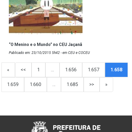
“O Menino e o Mundo” no CEU Jaçanã
Publicado em: 23/10/2015 5h42 - em CEU e COCEU
«
<<
1
…
1.656
1.657
1.658
1.659
1.660
…
1.685
>>
»