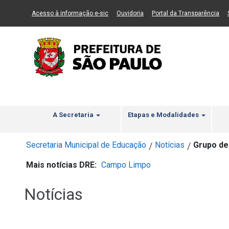
Ir ao Conteúdo
1
Ir para menu principal
2
Ir para busca
3
(Link para um novo sítio)
(Link para um novo sítio)
(Li
Acesso à informação e-sic
Ouvidoria
Portal da Transparência
A Secretaria
Etapas e Modalidades
Secretaria Municipal de Educação
Notícias
Grupo de
/
/
Mais notícias DRE:
Campo Limpo
Notícias