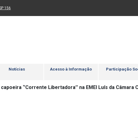
Ir para rodapé
4
Acessibilidade
5
nk para um novo sítio)
(Link para um novo sítio)
SP 156
Notícias
Acesso à Informação
Participação So
 capoeira ‘’Corrente Libertadora’’ na EMEI Luís da Câmara