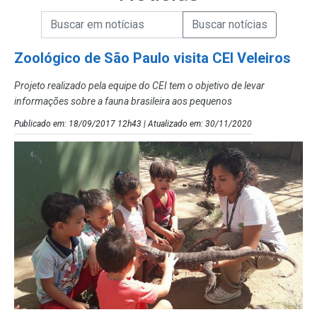
Campo de Busca de informações
Enviar a Busca de Notícias
Campo de Busca de Notícias
Zoológico de São Paulo visita CEI Veleiros
Projeto realizado pela equipe do CEI tem o objetivo de levar
informações sobre a fauna brasileira aos pequenos
Publicado em: 18/09/2017 12h43 | Atualizado em: 30/11/2020