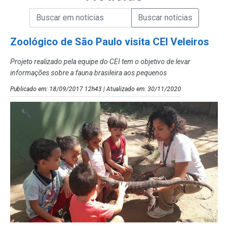
Campo de Busca de informações
Enviar a Busca de Notícias
Campo de Busca de Notícias
Zoológico de São Paulo visita CEI Veleiros
Projeto realizado pela equipe do CEI tem o objetivo de levar
informações sobre a fauna brasileira aos pequenos
Publicado em: 18/09/2017 12h43 | Atualizado em: 30/11/2020