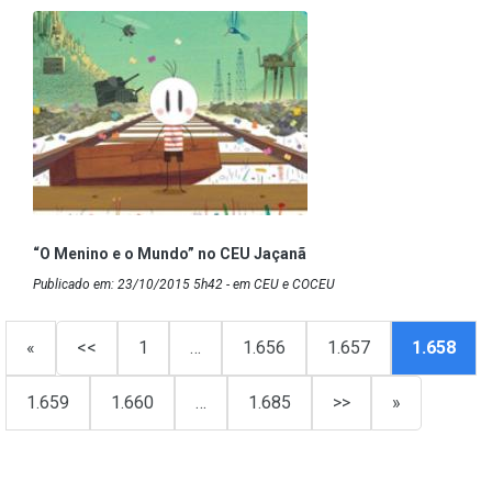
“O Menino e o Mundo” no CEU Jaçanã
Publicado em: 23/10/2015 5h42 - em CEU e COCEU
«
<<
1
…
1.656
1.657
1.658
1.659
1.660
…
1.685
>>
»