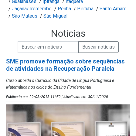
/
Guaianases
/
Ipiranga
/
Itaquera
/
Jaçanã/Tremembé
/
Penha
/
Pirituba
/
Santo Amaro
/
São Mateus
/
São Miguel
Notícias
Campo de Busca de informações
Enviar a Busca de Notícias
Campo de Busca de Notícias
SME promove formação sobre sequências
de atividades na Recuperação Paralela
Curso aborda o Currículo da Cidade de Língua Portuguesa e
Matemática nos ciclos do Ensino Fundamental
Publicado em: 29/08/2018 11h52 | Atualizado em: 30/11/2020