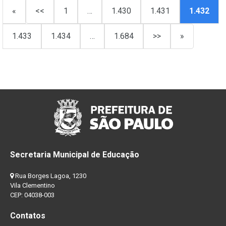
«
<<
1
…
1.430
1.431
1.432
1.433
1.434
…
1.684
>>
»
Secretaria Municipal de Educação
Rua Borges Lagoa, 1230
Vila Clementino
CEP: 04038-003
Contatos