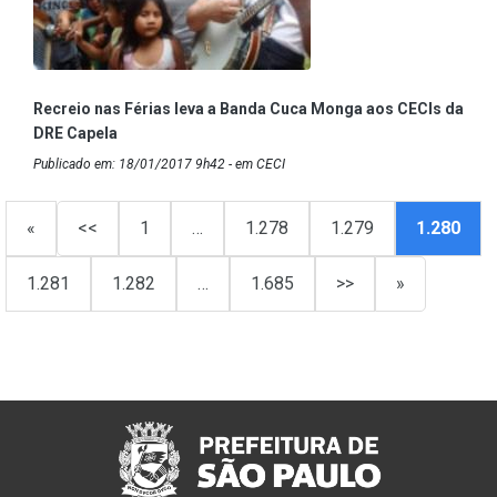
Recreio nas Férias leva a Banda Cuca Monga aos CECIs da
DRE Capela
Publicado em: 18/01/2017 9h42 - em CECI
«
<<
1
…
1.278
1.279
1.280
1.281
1.282
…
1.685
>>
»