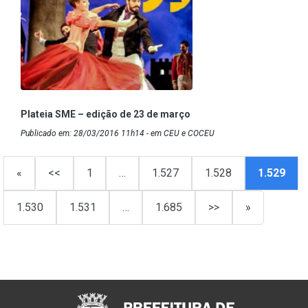
Plateia SME – edição de 23 de março
Publicado em: 28/03/2016 11h14 - em CEU e COCEU
«
<<
1
…
1.527
1.528
1.529
1.530
1.531
…
1.685
>>
»