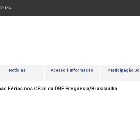
Ir para rodapé
4
Acessibilidade
5
nk para um novo sítio)
(Link para um novo sítio)
SP 156
Notícias
Acesso à Informação
Participação So
nas Férias nos CEUs da DRE Freguesia/Brasilândia