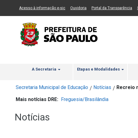
Ir ao Conteúdo
1
Ir para menu principal
2
Ir para busca
3
(Link para um novo sítio)
(Link para um novo sítio)
(Li
Acesso à informação e-sic
Ouvidoria
Portal da Transparência
A Secretaria
Etapas e Modalidades
Secretaria Municipal de Educação
Notícias
Recreio 
/
/
Mais notícias DRE:
Freguesia/Brasilândia
Notícias