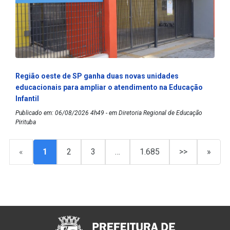
Região oeste de SP ganha duas novas unidades
educacionais para ampliar o atendimento na Educação
Infantil
Publicado em: 06/08/2026 4h49 - em Diretoria Regional de Educação
Pirituba
«
1
2
3
…
1.685
>>
»