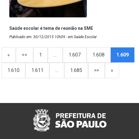
Saúde escolar é tema de reunião na SME
Publicado em: 30/12/2015 10h39 - em Saúde Escolar
«
<<
1
…
1.607
1.608
1.609
1.610
1.611
…
1.685
>>
»