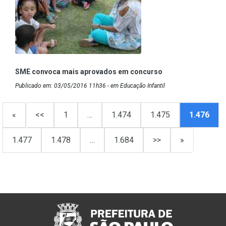
SME convoca mais aprovados em concurso
Publicado em: 03/05/2016 11h36 - em Educação Infantil
«
<<
1
…
1.474
1.475
1.476
1.477
1.478
…
1.684
>>
»