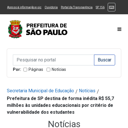
Ir ao Conteúdo
1
Ir para menu principal
2
Ir para busca
3
(Atalhos
(Link para um novo sítio)
(Link para um novo sítio)
(Link para um novo sítio)
(Link para um novo
Acesso à informação e-sic
Ouvidoria
Portal da Transparência
SP 156
Ir para rodapé
4
Acessibilidade
5
Alternar Alto Contraste
Alternar Tamanho da Fonte
Most
Campo de Busca de informações
Campo de Busca de informações
Enviar a Busca
Por:
Páginas
Notícias
Secretaria Municipal de Educação
Notícias
/
/
Prefeitura de SP destina de forma inédita R$ 55,7
milhões às unidades educacionais por critério de
vulnerabilidade dos estudantes
Notícias