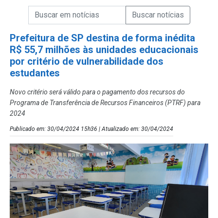
Campo de Busca de informações
Enviar a Busca de Notícias
Campo de Busca de Notícias
Prefeitura de SP destina de forma inédita
R$ 55,7 milhões às unidades educacionais
por critério de vulnerabilidade dos
estudantes
Novo critério será válido para o pagamento dos recursos do
Programa de Transferência de Recursos Financeiros (PTRF) para
2024
Publicado em: 30/04/2024 15h36 | Atualizado em: 30/04/2024