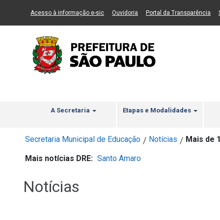
Ir ao Conteúdo
1
Ir para menu principal
2
Ir para busca
3
(Link para um novo sítio)
(Link para um novo sítio)
(Li
Acesso à informação e-sic
Ouvidoria
Portal da Transparência
A Secretaria
Etapas e Modalidades
Secretaria Municipal de Educação
Notícias
Mais de 
/
/
Mais notícias DRE:
Santo Amaro
Notícias