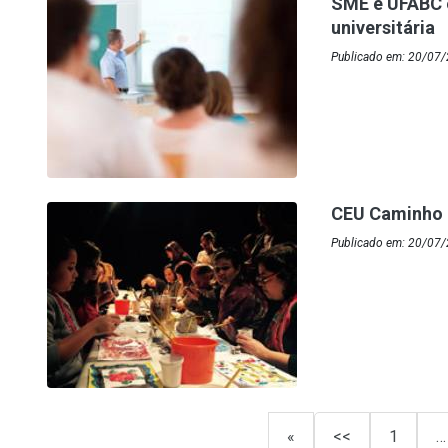
SME e UFABC 
universitária
Publicado em: 20/07/
CEU Caminho d
Publicado em: 20/07
«
<<
1
…