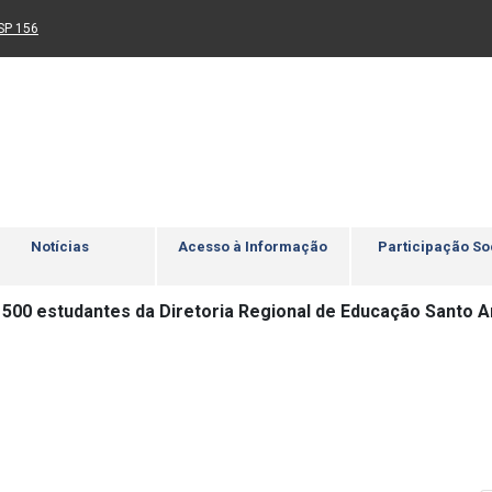
Ir para rodapé
4
Acessibilidade
5
nk para um novo sítio)
(Link para um novo sítio)
SP 156
Notícias
Acesso à Informação
Participação So
1500 estudantes da Diretoria Regional de Educação Santo A