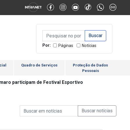
Alternar Alto Contraste
Alternar Tamanho da Fonte
Campo de Busca de inform
Campo de Busca de informações
Enviar a Busca
Por:
Páginas
Notícias
cial
Quadro de Serviços
Proteção de Dados
Pessoais
maro participam de Festival Esportivo
Campo de Busca de informações
Enviar a Busca de Notícia
Campo de Busca de Notícias