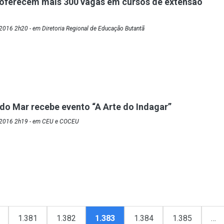
oferecem mais 300 vagas em cursos de extensão
2016 2h20 - em Diretoria Regional de Educação Butantã
o Mar recebe evento “A Arte do Indagar”
/2016 2h19 - em CEU e COCEU
1.381
1.382
1.383
1.384
1.385
…