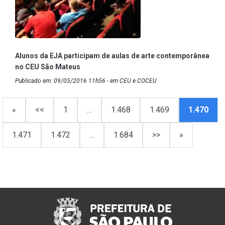
Alunos da EJA participam de aulas de arte contemporânea
no CEU São Mateus
Publicado em: 09/05/2016 11h56 - em CEU e COCEU
«
<<
1
…
1.468
1.469
1.470
1.471
1.472
…
1.684
>>
»