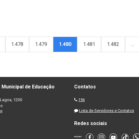
1.478
1.479
1.480
1.481
1.482
…
 Municipal de Educação
Contatos
Lagoa, 1230
156
no
Lista de Servidores e Contatos
03
Redes sociais