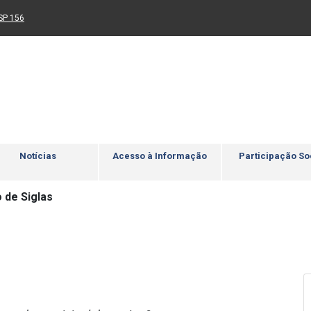
Ir para rodapé
4
Acessibilidade
5
nk para um novo sítio)
(Link para um novo sítio)
SP 156
Notícias
Acesso à Informação
Participação So
 de Siglas