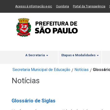
Ir ao Conteúdo
1
Ir para menu principal
2
Ir para busca
3
(Link para um novo sítio)
(Link para um novo sítio)
(Li
Acesso à informação e-sic
Ouvidoria
Portal da Transparência
A Secretaria
Etapas e Modalidades
Secretaria Municipal de Educação
Notícias
Glossário
/
/
Notícias
Glossário de Siglas