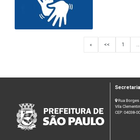
«
<<
1
…
Secretaria
Rua Borges 
Vila Clementi
CEP: 04038-0