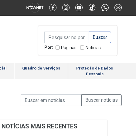
Alternar Alto Contraste
Alternar Tamanho da Fonte
Campo de Busca de inform
Campo de Busca de informações
Enviar a Busca
Por:
Páginas
Notícias
cial
Quadro de Serviços
Proteção de Dados
Pessoais
Campo de Busca de informações
Enviar a Busca de Notícia
Campo de Busca de Notícias
NOTÍCIAS MAIS RECENTES