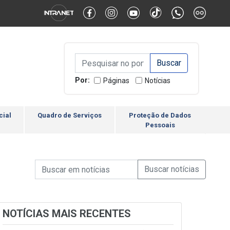
Alternar Alto Contraste
Alternar Tamanho da Fonte
Campo de Busca de inform
Campo de Busca de informações
Enviar a Busca
Por:
Páginas
Notícias
cial
Quadro de Serviços
Proteção de Dados
Pessoais
Campo de Busca de informações
Enviar a Busca de Notícia
Campo de Busca de Notícias
NOTÍCIAS MAIS RECENTES