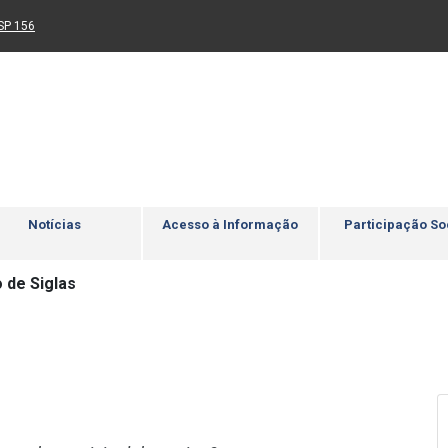
Ir para rodapé
4
Acessibilidade
5
nk para um novo sítio)
(Link para um novo sítio)
SP 156
Notícias
Acesso à Informação
Participação So
 de Siglas