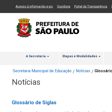
Ir ao Conteúdo
1
Ir para menu principal
2
Ir para busca
3
(Link para um novo sítio)
(Link para um novo sítio)
(Li
Acesso à informação e-sic
Ouvidoria
Portal da Transparência
A Secretaria
Etapas e Modalidades
Secretaria Municipal de Educação
Notícias
Glossário
/
/
Notícias
Glossário de Siglas