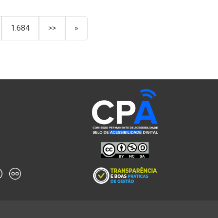
1.684
>>
»