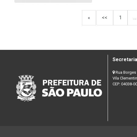
«
<<
1
…
Secretaria
Rua Borges 
Vila Clementi
CEP: 04038-0