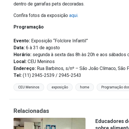
dentro de garrafas pets decoradas.
Confira fotos da exposição
aqui.
Programação
Evento:
Exposição “Folclore Infantil”
Data:
6 à 31 de agosto
Horário:
segunda à sexta das 8h às 20h e aos sábados 
Local:
CEU Meninos
Endereço:
Rua Barbinos, s/nº – São João Clímaco, São
Tel:
(11) 2945-2539 / 2945-2543
CEU Meninos
exposição
home
Programação do
Relacionadas
Educadores d
sobre aliment