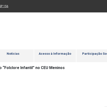
Ir para rodapé
4
Acessibilidade
5
nk para um novo sítio)
(Link para um novo sítio)
SP 156
Notícias
Acesso à Informação
Participação So
 “Folclore Infantil” no CEU Meninos