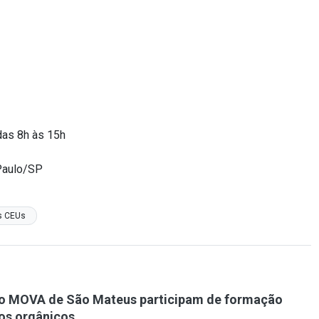
das 8h às 15h
 Paulo/SP
s CEUs
o MOVA de São Mateus participam de formação
os orgânicos