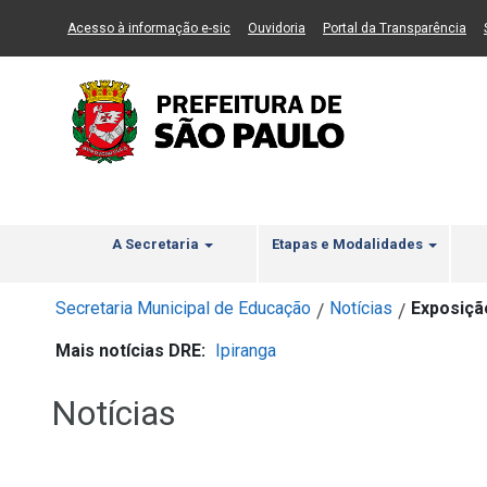
Ir ao Conteúdo
1
Ir para menu principal
2
Ir para busca
3
(Link para um novo sítio)
(Link para um novo sítio)
(Li
Acesso à informação e-sic
Ouvidoria
Portal da Transparência
A Secretaria
Etapas e Modalidades
Secretaria Municipal de Educação
Notícias
Exposição
/
/
Mais notícias DRE:
Ipiranga
Notícias