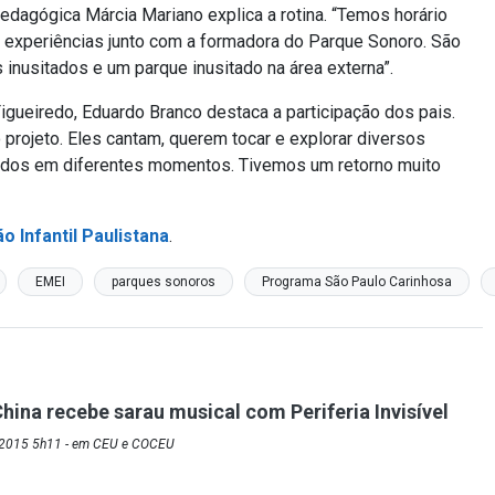
pedagógica Márcia Mariano explica a rotina. “Temos horário
car experiências junto com a formadora do Parque Sonoro. São
nusitados e um parque inusitado na área externa”.
ueiredo, Eduardo Branco destaca a participação dos pais.
projeto. Eles cantam, querem tocar e explorar diversos
riados em diferentes momentos. Tivemos um retorno muito
 Infantil Paulistana
.
EMEI
parques sonoros
Programa São Paulo Carinhosa
hina recebe sarau musical com Periferia Invisível
/2015 5h11 - em CEU e COCEU