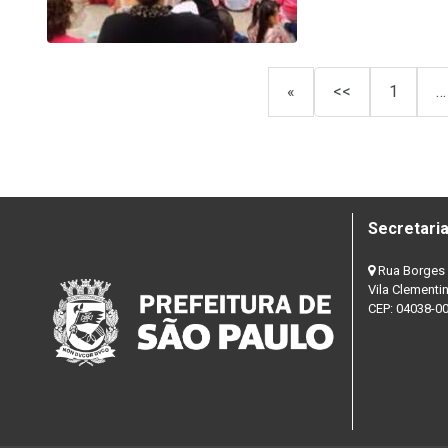
«
<<
1
…
Secretaria
Rua Borges 
Vila Clementi
CEP: 04038-0