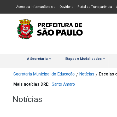
Ir ao Conteúdo
1
Ir para menu principal
2
Ir para busca
3
(Link para um novo sítio)
(Link para um novo sítio)
(Li
Acesso à informação e-sic
Ouvidoria
Portal da Transparência
A Secretaria
Etapas e Modalidades
Secretaria Municipal de Educação
Notícias
Escolas 
/
/
Mais notícias DRE:
Santo Amaro
Notícias