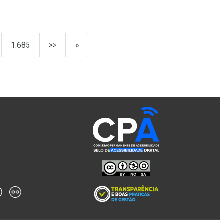
1.685
>>
»