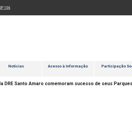
Ir para rodapé
4
Acessibilidade
5
nk para um novo sítio)
(Link para um novo sítio)
SP 156
Notícias
Acesso à Informação
Participação So
da DRE Santo Amaro comemoram sucesso de seus Parque