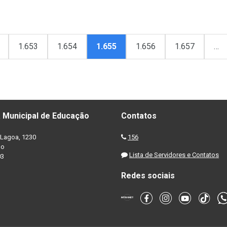
1.653
1.654
1.655
1.656
1.657
…
 Municipal de Educação
Contatos
Lagoa, 1230
156
no
Lista de Servidores e Contatos
03
Redes sociais