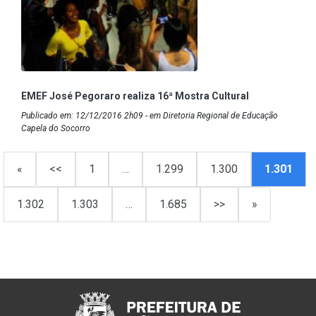
EMEF José Pegoraro realiza 16ª Mostra Cultural
Publicado em: 12/12/2016 2h09 - em Diretoria Regional de Educação
Capela do Socorro
«
<<
1
…
1.299
1.300
1.301
1.302
1.303
…
1.685
>>
»