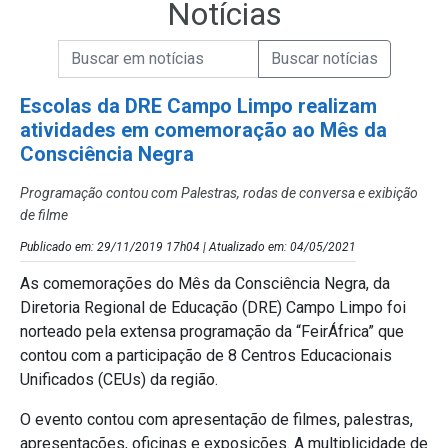
Notícias
Campo de Busca de informações
Enviar a Busca de Notícias
Campo de Busca de Notícias
Escolas da DRE Campo Limpo realizam
atividades em comemoração ao Mês da
Consciência Negra
Programação contou com Palestras, rodas de conversa e exibição
de filme
Publicado em: 29/11/2019 17h04 | Atualizado em: 04/05/2021
As comemorações do Mês da Consciência Negra, da
Diretoria Regional de Educação (DRE) Campo Limpo foi
norteado pela extensa programação da “FeirÁfrica” que
contou com a participação de 8 Centros Educacionais
Unificados (CEUs) da região.
O evento contou com apresentação de filmes, palestras,
apresentações, oficinas e exposições. A multiplicidade de