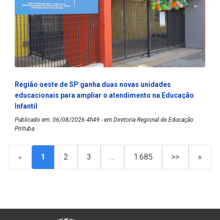
Região oeste de SP ganha duas novas unidades
educacionais para ampliar o atendimento na Educação
Infantil
Publicado em: 06/08/2026 4h49 - em Diretoria Regional de Educação
Pirituba
«
1
2
3
…
1.685
>>
»