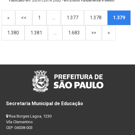
Publicado em: 20/07/2016 2h32 - em Ensino Fundamental e Médio
«
<<
1
…
1.377
1.378
1.379
1.380
1.381
…
1.683
>>
»
Secretaria Municipal de Educação
Rua Borges Lagoa, 1230
Vila Clementino
CEP: 04038-003