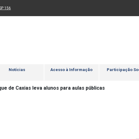
Ir para rodapé
4
Acessibilidade
5
nk para um novo sítio)
(Link para um novo sítio)
SP 156
Notícias
Acesso à Informação
Participação So
ue de Caxias leva alunos para aulas públicas