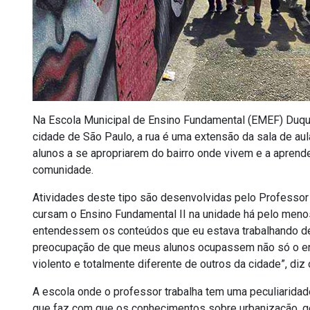
Na Escola Municipal de Ensino Fundamental (EMEF) Duque d
cidade de São Paulo, a rua é uma extensão da sala de aul
alunos a se apropriarem do bairro onde vivem e a aprend
comunidade.
Atividades deste tipo são desenvolvidas pelo Professor
cursam o Ensino Fundamental II na unidade há pelo menos
entendessem os conteúdos que eu estava trabalhando de 
preocupação de que meus alunos ocupassem não só o ento
violento e totalmente diferente de outros da cidade”, diz
A escola onde o professor trabalha tem uma peculiaridade
que faz com que os conhecimentos sobre urbanização, g