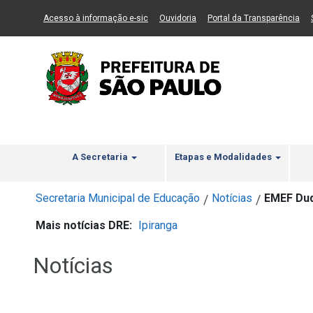
Ir ao Conteúdo
1
Ir para menu principal
2
Ir para busca
3
(Link para um novo sítio)
(Link para um novo sítio)
(Li
Acesso à informação e-sic
Ouvidoria
Portal da Transparência
A Secretaria
Etapas e Modalidades
Secretaria Municipal de Educação
Notícias
EMEF Duq
/
/
Mais notícias DRE:
Ipiranga
Notícias