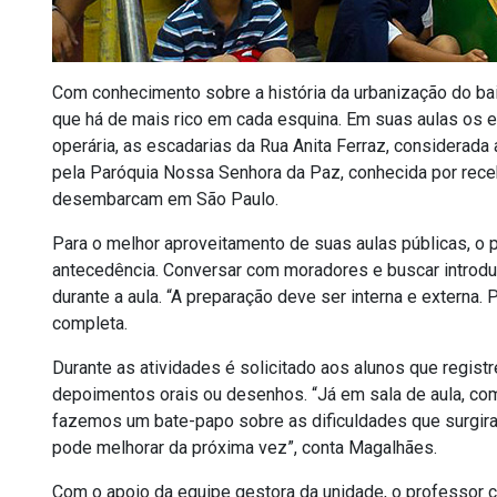
Com conhecimento sobre a história da urbanização do bair
que há de mais rico em cada esquina. Em suas aulas os e
operária, as escadarias da Rua Anita Ferraz, considerada a
pela Paróquia Nossa Senhora da Paz, conhecida por rece
desembarcam em São Paulo.
Para o melhor aproveitamento de suas aulas públicas, o p
antecedência. Conversar com moradores e buscar introd
durante a aula. “A preparação deve ser interna e externa
completa.
Durante as atividades é solicitado aos alunos que regist
depoimentos orais ou desenhos. “Já em sala de aula, c
fazemos um bate-papo sobre as dificuldades que surgira
pode melhorar da próxima vez”, conta Magalhães.
Com o apoio da equipe gestora da unidade, o professor