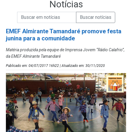
Notícias
Campo de Busca de informações
Enviar a Busca de Notícias
Campo de Busca de Notícias
EMEF Almirante Tamandaré promove festa
junina para a comunidade
Matéria produzida pela equipe de Imprensa Jovem “Rádio Calafrio”,
da EMEF Almirante Tamandaré
Publicado em: 04/07/2017 16h22 | Atualizado em: 30/11/2020