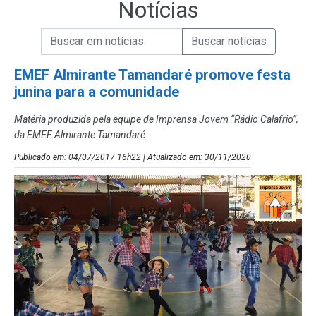
Notícias
Campo de Busca de informações
Enviar a Busca de Notícias
Campo de Busca de Notícias
EMEF Almirante Tamandaré promove festa
junina para a comunidade
Matéria produzida pela equipe de Imprensa Jovem “Rádio Calafrio”,
da EMEF Almirante Tamandaré
Publicado em: 04/07/2017 16h22 | Atualizado em: 30/11/2020