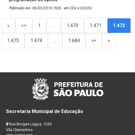
Publicado em: 06/05/2016 1h26 - em CEU e COCEU
«
<<
1
…
1.470
1.471
1.472
1.473
1.474
…
1.684
>>
»
Secretaria Municipal de Educação
Rua Borges Lagoa, 1230
Vila Clementino