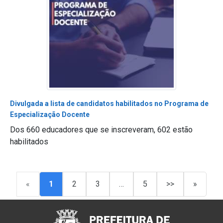
Divulgada a lista de candidatos habilitados no Programa de
Especialização Docente
Dos 660 educadores que se inscreveram, 602 estão
habilitados
«
1
2
3
…
5
>>
»