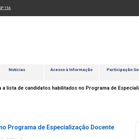
Ir para rodapé
4
Acessibilidade
5
nk para um novo sítio)
(Link para um novo sítio)
SP 156
Notícias
Acesso à Informação
Participação So
a a lista de candidatos habilitados no Programa de Especia
s no Programa de Especialização Docente