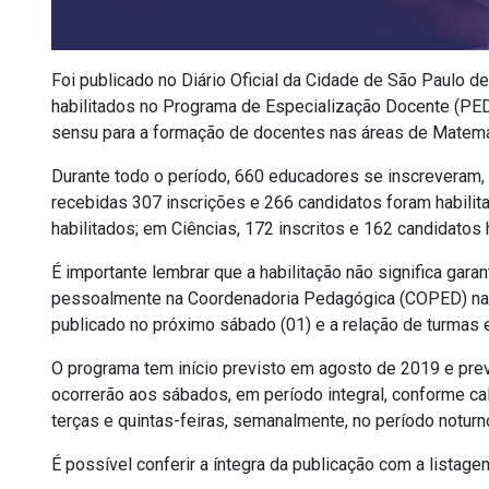
Foi publicado no Diário Oficial da Cidade de São Paulo d
habilitados no Programa de Especialização Docente (PED
sensu para a formação de docentes nas áreas de Matemát
Durante todo o período, 660 educadores se inscreveram, 
recebidas 307 inscrições e 266 candidatos foram habili
habilitados; em Ciências, 172 inscritos e 162 candidatos 
É importante lembrar que a habilitação não significa gar
pessoalmente na Coordenadoria Pedagógica (COPED) na seg
publicado no próximo sábado (01) e a relação de turmas e
O programa tem início previsto em agosto de 2019 e pre
ocorrerão aos sábados, em período integral, conforme cal
terças e quintas-feiras, semanalmente, no período noturn
É possível conferir a íntegra da publicação com a listag