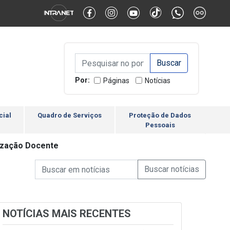
Alternar Alto Contraste
Alternar Tamanho da Fonte
Campo de Busca de inform
Campo de Busca de informações
Enviar a Busca
Por:
Páginas
Notícias
cial
Quadro de Serviços
Proteção de Dados
Pessoais
lização Docente
Campo de Busca de informações
Enviar a Busca de Notícia
Campo de Busca de Notícias
NOTÍCIAS MAIS RECENTES