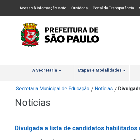
Ir ao Conteúdo
1
Ir para menu principal
2
Ir para busca
3
(Link para um novo sítio)
(Link para um novo sítio)
(Li
Acesso à informação e-sic
Ouvidoria
Portal da Transparência
A Secretaria
Etapas e Modalidades
Secretaria Municipal de Educação
Notícias
Divulgad
/
/
Notícias
Divulgada a lista de candidatos habilitado