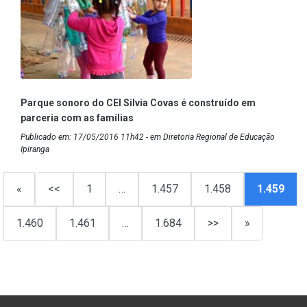
Parque sonoro do CEI Silvia Covas é construído em
parceria com as famílias
Publicado em: 17/05/2016 11h42 - em Diretoria Regional de Educação
Ipiranga
«
<<
1
…
1.457
1.458
1.459
1.460
1.461
…
1.684
>>
»