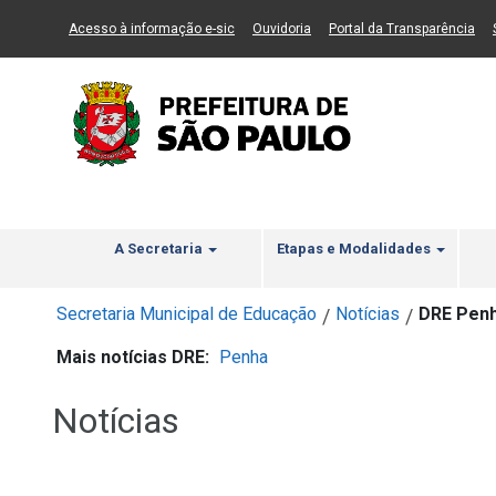
Ir ao Conteúdo
1
Ir para menu principal
2
Ir para busca
3
(Link para um novo sítio)
(Link para um novo sítio)
(Li
Acesso à informação e-sic
Ouvidoria
Portal da Transparência
A Secretaria
Etapas e Modalidades
Secretaria Municipal de Educação
Notícias
DRE Penh
/
/
Mais notícias DRE:
Penha
Notícias