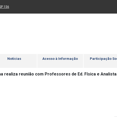
Ir para rodapé
4
Acessibilidade
5
nk para um novo sítio)
(Link para um novo sítio)
SP 156
Notícias
Acesso à Informação
Participação So
a realiza reunião com Professores de Ed. Física e Analist