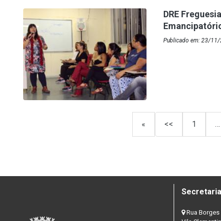
DRE Freguesia
Emancipatóri
Publicado em: 23/11/2
«
<<
1
…
Secretaria
Rua Borges 