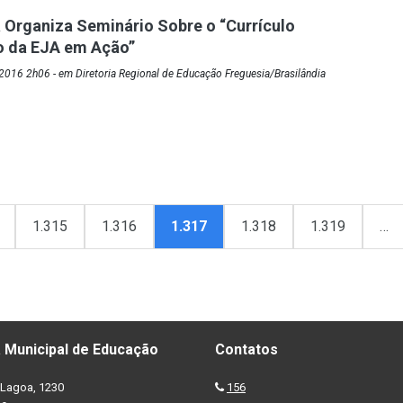
 Organiza Seminário Sobre o “Currículo
o da EJA em Ação”
016 2h06 - em Diretoria Regional de Educação Freguesia/Brasilândia
1.315
1.316
1.317
1.318
1.319
…
 Municipal de Educação
Contatos
Lagoa, 1230
156