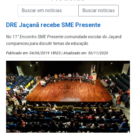
Campo de Busca de informações
Enviar a Busca de Notícias
Campo de Busca de Notícias
DRE Jaçanã recebe SME Presente
No 11° Encontro SME Presente comunidade escolar do Jaçanã
compareceu para discutir temas da educação
Publicado em: 04/06/2019 18h23 | Atualizado em: 30/11/2020