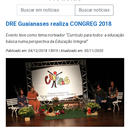
Campo de Busca de informações
Enviar a Busca de Notícias
Campo de Busca de Notícias
DRE Guaianases realiza CONGREG 2018
Evento teve como tema norteador “Currículo para todos: a educação
básica numa perspectiva da Educação Integral”
Publicado em: 04/12/2018 13h19 | Atualizado em: 30/11/2020