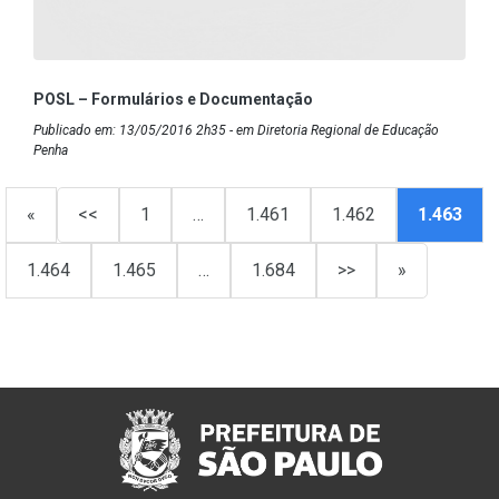
POSL – Formulários e Documentação
Publicado em: 13/05/2016 2h35 - em Diretoria Regional de Educação
Penha
«
<<
1
…
1.461
1.462
1.463
1.464
1.465
…
1.684
>>
»