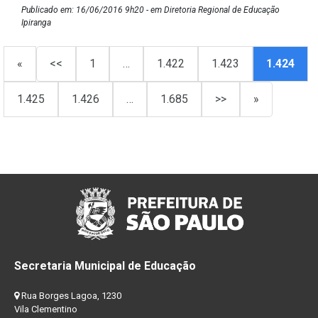
Publicado em: 16/06/2016 9h20 - em Diretoria Regional de Educação
Ipiranga
«
<<
1
…
1.422
1.423
1.424
1.425
1.426
…
1.685
>>
»
Secretaria Municipal de Educação
Rua Borges Lagoa, 1230
Vila Clementino