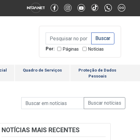
Alternar Alto Contraste
Alternar Tamanho da Fonte
Campo de Busca de inform
Campo de Busca de informações
Enviar a Busca
Por:
Páginas
Notícias
cial
Quadro de Serviços
Proteção de Dados
Pessoais
Campo de Busca de informações
Enviar a Busca de Notícia
Campo de Busca de Notícias
NOTÍCIAS MAIS RECENTES