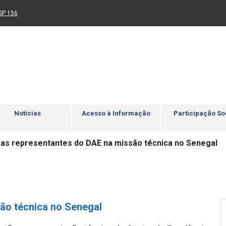
Ir para rodapé
4
Acessibilidade
5
nk para um novo sítio)
(Link para um novo sítio)
SP 156
Notícias
Acesso à Informação
Participação So
as representantes do DAE na missão técnica no Senegal
ão técnica no Senegal