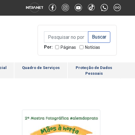
Alternar Alto Contraste
Alternar Tamanho da Fonte
Campo de Busca de inform
Campo de Busca de informações
Enviar a Busca
Por:
Páginas
Notícias
cial
Quadro de Serviços
Proteção de Dados
Pessoais