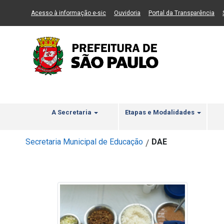
Ir ao Conteúdo
1
Ir para menu principal
2
Ir para busca
3
(Link para um novo sítio)
(Link para um novo sítio)
(Li
Acesso à informação e-sic
Ouvidoria
Portal da Transparência
A Secretaria
Etapas e Modalidades
Secretaria Municipal de Educação
DAE
/