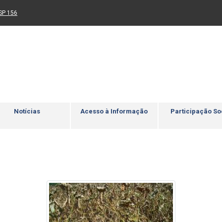
Ir para rodapé
4
Acessibilidade
5
nk para um novo sítio)
(Link para um novo sítio)
SP 156
Notícias
Acesso à Informação
Participação So