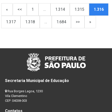
«
<<
1
…
1.314
1.315
1.316
1.317
1.318
…
1.684
>>
»
Secretaria Municipal de Educação
Rua Borges Lagoa, 1230
Vila Clementino
CEP: 04038-003
Contatos