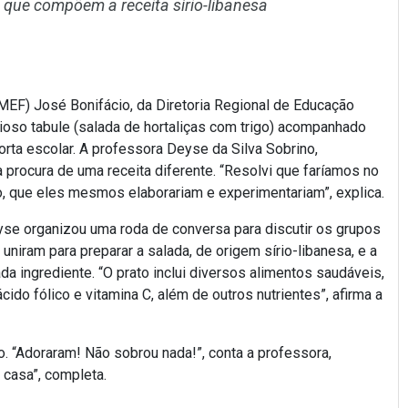
que compõem a receita sírio-libanesa
MEF) José Bonifácio, da Diretoria Regional de Educação
ioso tabule (salada de hortaliças com trigo) acompanhado
orta escolar. A professora Deyse da Silva Sobrino,
 procura de uma receita diferente. “Resolvi que faríamos no
, que eles mesmos elaborariam e experimentariam”, explica.
yse organizou uma roda de conversa para discutir os grupos
 uniram para preparar a salada, de origem sírio-libanesa, e a
a ingrediente. “O prato inclui diversos alimentos saudáveis,
ido fólico e vitamina C, além de outros nutrientes”, afirma a
. “Adoraram! Não sobrou nada!”, conta a professora,
 casa”, completa.