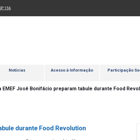
Ir para rodapé
4
Acessibilidade
5
nk para um novo sítio)
(Link para um novo sítio)
SP 156
Notícias
Acesso à Informação
Participação So
a EMEF José Bonifácio preparam tabule durante Food Revol
abule durante Food Revolution