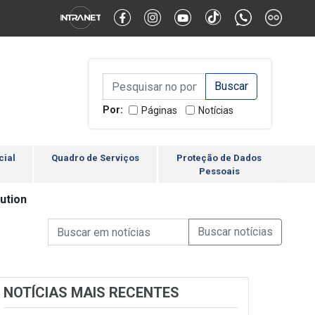
Alternar Alto Contraste
Alternar Tamanho da Fonte
Campo de Busca de inform
Campo de Busca de informações
Enviar a Busca
Por:
Páginas
Notícias
cial
Quadro de Serviços
Proteção de Dados
Pessoais
ution
Campo de Busca de informações
Enviar a Busca de Notícia
Campo de Busca de Notícias
NOTÍCIAS MAIS RECENTES