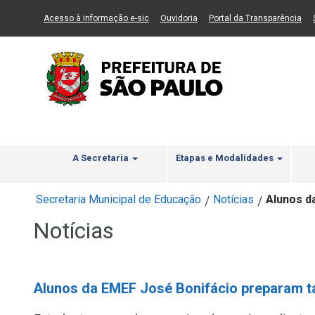
Ir ao Conteúdo
1
Ir para menu principal
2
Ir para busca
3
(Link para um novo sítio)
(Link para um novo sítio)
(Li
Acesso à informação e-sic
Ouvidoria
Portal da Transparência
A Secretaria
Etapas e Modalidades
Secretaria Municipal de Educação
Notícias
Alunos d
/
/
Notícias
Alunos da EMEF José Bonifácio preparam t