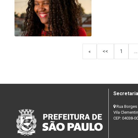
«
<<
1
…
Secretaria
Rua Borges 
Vila Clementi
CEP: 04038-0