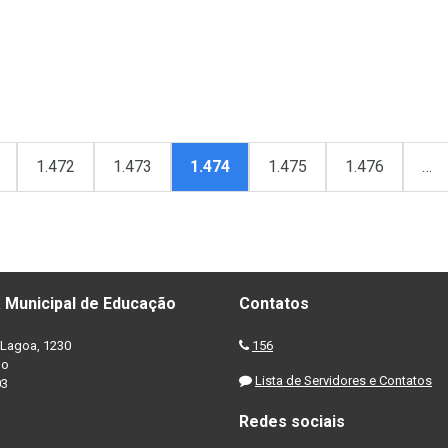
1.472
1.473
1.474
1.475
1.476
…
 Municipal de Educação
Contatos
Lagoa, 1230
156
no
Lista de Servidores e Contatos
03
Redes sociais